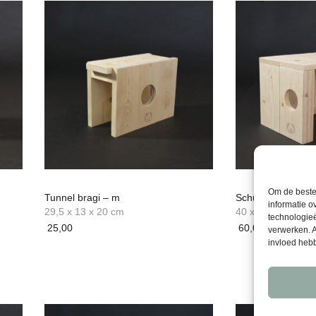
Om de beste 
Tunnel bragi – m
Schuilschuur frigg
informatie o
29,5 x 13 x 20 cm
40 x 24 x 25 cm
technologieë
25,00
60,00
verwerken. A
invloed heb