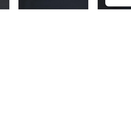
Tunnel frigg – m
Schuilschuur heim
38 x 15,6 x 23 cm
47 x 29 x 28 cm
35,00
70,00