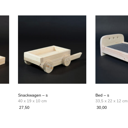
Snackwagen – s
Bed – s
40 x 19 x 10 cm
33,5 x 22 x 12 cm
27,50
30,00