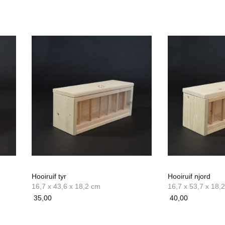
Hooiruif tyr
Hooiruif njord
16,7 x 43,6 x 18,2 cm
16,7 x 53,7 x 18,
35,00
40,00