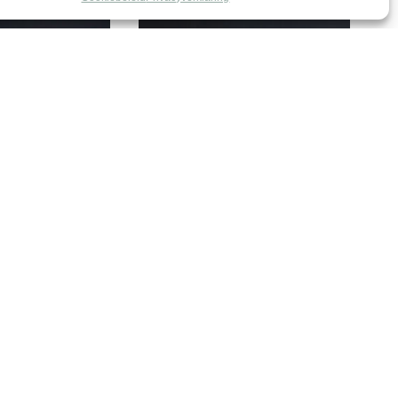
dall
Schuilhuis heimdall
47 x 43,5 x 28 cm
115,00