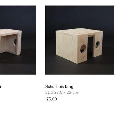
i
Schuilhuis bragi
31 x 27,5 x 22 cm
75,00