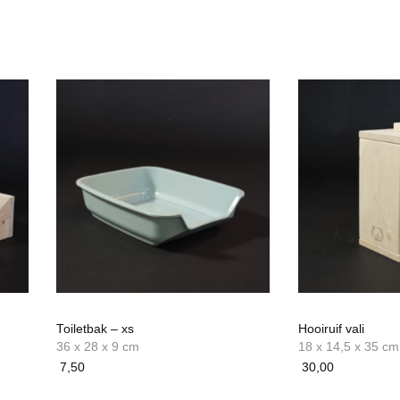
Toiletbak – xs
Hooiruif vali
36 x 28 x 9 cm
18 x 14,5 x 35 cm
7,50
30,00