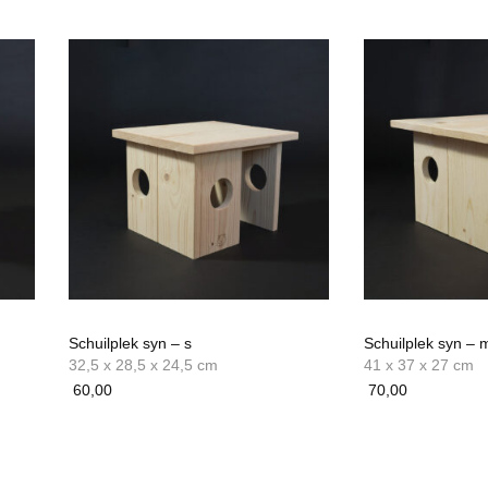
Schuilplek syn – s
Schuilplek syn – 
32,5 x 28,5 x 24,5 cm
41 x 37 x 27 cm
60,00
70,00