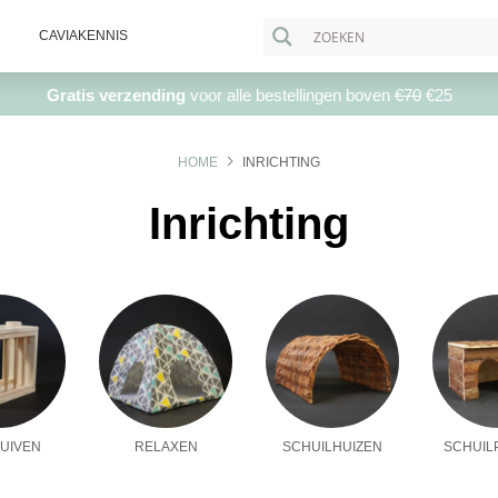
CAVIAKENNIS
Gratis verzending
voor alle bestellingen boven
€70
€25
HOME
INRICHTING
Inrichting
UIVEN
RELAXEN
SCHUILHUIZEN
SCHUIL