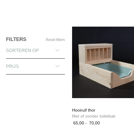
FILTERS
Reset filters
SORTEREN OP
PRIJS
Hooiruif thor
Met of zonder toiletbak
Prijsklasse:
65,00
-
70,00
65,00