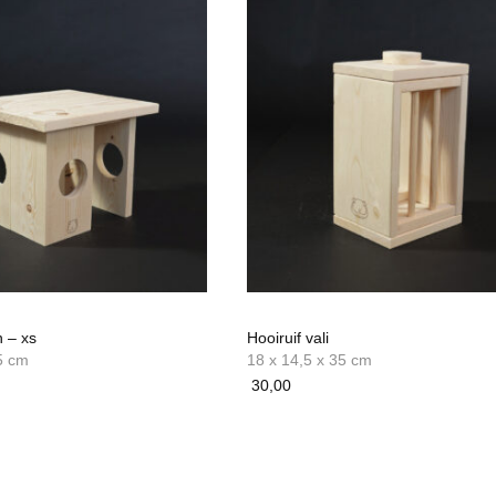
n – xs
Hooiruif vali
5 cm
18 x 14,5 x 35 cm
30,00