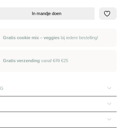
In mandje doen
Gratis cookie mix – veggies
bij iedere bestelling!
Gratis verzending
vanaf
€70
€25
NG