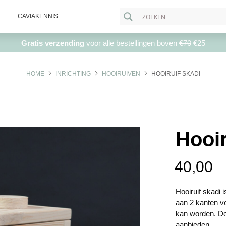
CAVIAKENNIS
Gratis verzending
voor alle bestellingen boven
€70
€25
HOME
INRICHTING
HOOIRUIVEN
HOOIRUIF SKADI
Hooir
40,00
Hooiruif skadi i
aan 2 kanten vo
kan worden. Dez
aanbieden.