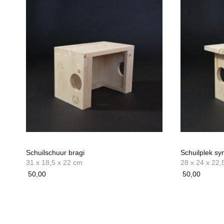
Schuilschuur bragi
Schuilplek sy
31 x 18,5 x 22 cm
28 x 24 x 22,
50,00
50,00