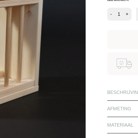
Hooiruif
-
+
skadi
aantal
BESCHRIJVI
AFMETING
MATERIAAL