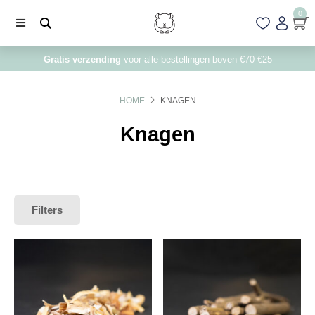
0
Gratis verzending
voor alle bestellingen boven
€70
€25
HOME
KNAGEN
Knagen
Filters