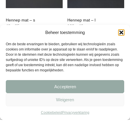
op
de
productpagina
Hennep mat – s
Hennep mat – l
40 x 25 cm
100 x 40 cm
Beheer toestemming
4,00
9,50
Om de beste ervaringen te bieden, gebruiken wij technologieën zoals
cookies om informatie over je apparaat op te slaan en/of te raadplegen.
Door in te stemmen met deze technologieën kunnen wij gegevens zoals
surfgedrag of unieke ID's op deze site verwerken. Als je geen toestemming
geeft of uw toestemming intrekt, kan dit een nadelige invloed hebben op
bepaalde functies en mogelijkheden.
Accepteren
Weigeren
Cookiebeleid
Privacyverklaring
Hennep-kenaf mat – s
Hennep-kenaf mat – l
40 x 25 cm
100 x 40 cm