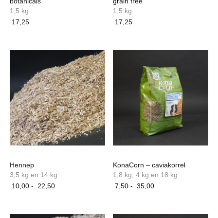
botanicals
grain free
1,5 kg
1,5 kg
17,25
17,25
Hennep
KonaCorn – caviakorrel
3,5 kg en 14 kg
1,8 kg, 4 kg en 18 kg
Prijsklasse:
Prijsklasse:
10,00
-
22,50
7,50
-
35,00
10,00
7,50
Dit
Dit
tot
tot
product
product
22,50
35,00