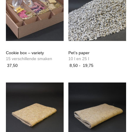
Cookie box – variety
Pet’s paper
15 verschillende smaken
10 l en 25 l
Prijsklasse:
37,50
8,50
-
19,75
8,50
Dit
tot
product
19,75
heeft
meerdere
variaties.
Deze
optie
kan
gekozen
worden