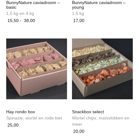
BunnyNature caviadroom –
BunnyNature caviadroom –
basic
young
1,5 kg en 4 kg
1,5 kg
Prijsklasse:
15,50
-
38,00
17,00
15,50
Dit
tot
product
38,00
heeft
meerdere
variaties.
Deze
optie
kan
gekozen
worden
op
de
productpagina
Hay rondo box
Snackbox select
Spinazie, wortel en rode biet
Wortel chips, maïsvlokken en
meer
25,00
20,00