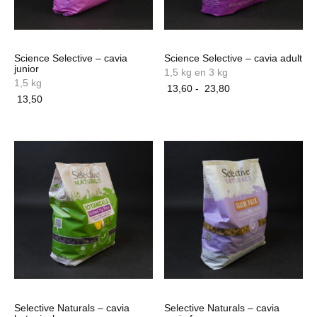
Science Selective – cavia
Science Selective – cavia adult
junior
1,5 kg en 3 kg
1,5 kg
Prijsklasse:
13,60
-
23,80
13,50
13,60
Dit
tot
product
23,80
heeft
meerdere
variaties.
Deze
optie
kan
gekozen
worden
op
de
productpagina
Selective Naturals – cavia
Selective Naturals – cavia