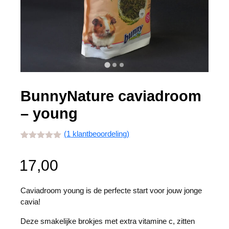
BunnyNature caviadroom
– young
(
1
klantbeoordeling)
Gewaardeerd
1
5.00
op 5
gebaseerd
17,00
op
klant
waardering
Caviadroom young is de perfecte start voor jouw jonge
cavia!
Deze smakelijke brokjes met extra vitamine c, zitten