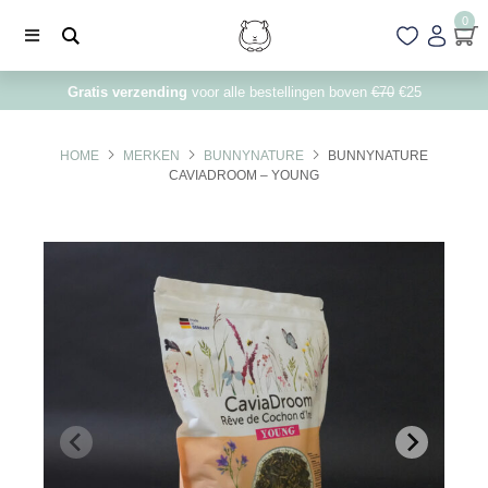
0
Gratis verzending
voor alle bestellingen boven
€70
€25
HOME
MERKEN
BUNNYNATURE
BUNNYNATURE
CAVIADROOM – YOUNG