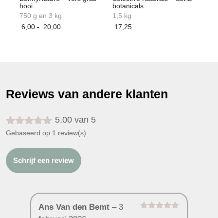
hooi
botanicals
750 g en 3 kg
1,5 kg
Prijsklasse:
6,00
-
20,00
17,25
6,00
Dit
tot
product
20,00
heeft
meerdere
variaties.
Deze
Reviews van andere klanten
optie
kan
gekozen
5.00 van 5
worden
Gewaardeerd
1
Gebaseerd op 1 review(s)
op
5.00
op 5
de
gebaseerd
productpagina
op
klant
Schrijf een review
waardering
Ans Van den Bemt
–
3
Gewaardeerd