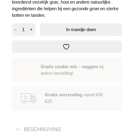
boordevol vezelrijk gras, hooi en andere natuurlijke
ingrediënten die helpen bij een gezonde groei en sterke
botten en tanden.
BunnyNature
-
+
In mandje doen
caviadroom
-
young
aantal
Gratis cookie mix – veggies
bij
iedere bestelling!
Gratis verzending
vanaf
€70
€25
BESCHRIJVING