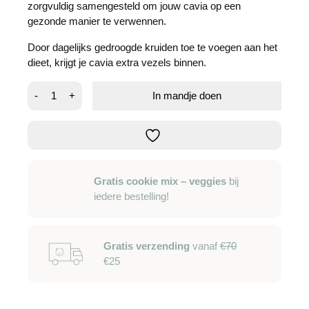
zorgvuldig samengesteld om jouw cavia op een
gezonde manier te verwennen.
Door dagelijks gedroogde kruiden toe te voegen aan het
dieet, krijgt je cavia extra vezels binnen.
Kruidenmix
-
+
In mandje doen
–
rode
zonnehoed
&
blauwe
korenbloem
Gratis cookie mix – veggies
bij
aantal
iedere bestelling!
Gratis verzending
vanaf
€70
€25