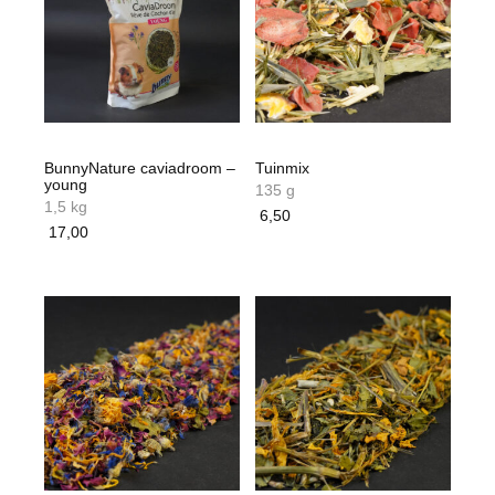
BunnyNature caviadroom –
Tuinmix
young
135 g
1,5 kg
6,50
17,00