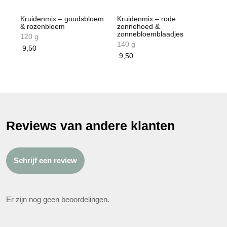
Kruidenmix – goudsbloem
Kruidenmix – rode
& rozenbloem
zonnehoed &
zonnebloemblaadjes
120 g
140 g
9,50
9,50
Reviews van andere klanten
Schrijf een review
Er zijn nog geen beoordelingen.