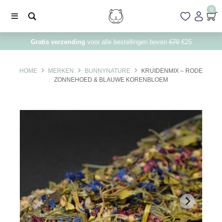
0
Gratis verzending
voor alle bestellingen boven
€70
€25
HOME
MERKEN
BUNNYNATURE
KRUIDENMIX – RODE
ZONNEHOED & BLAUWE KORENBLOEM