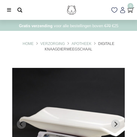
0
Gratis verzending
voor alle bestellingen boven
€70
€25
HOME
VERZORGING
APOTHEEK
DIGITALE
KNAAGDIERWEEGSCHAAL