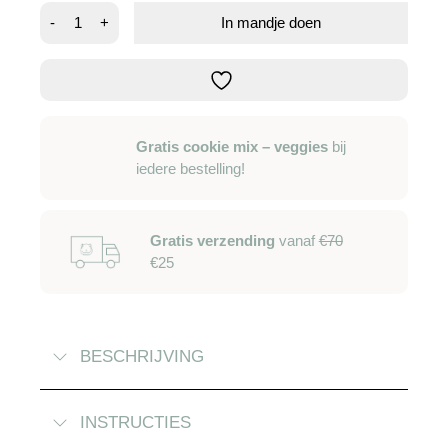
Digitale
-
+
In mandje doen
knaagdierweegschaal
aantal
Gratis cookie mix – veggies
bij
iedere bestelling!
Gratis verzending
vanaf
€70
€25
BESCHRIJVING
INSTRUCTIES