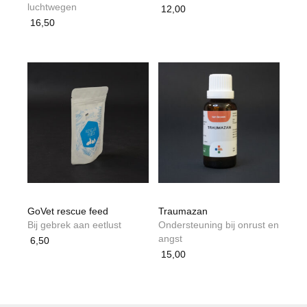
luchtwegen
12,00
16,50
GoVet rescue feed
Traumazan
Bij gebrek aan eetlust
Ondersteuning bij onrust en
angst
6,50
15,00