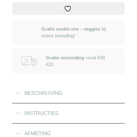
-
s
aantal
Gratis cookie mix – veggies
bij
iedere bestelling!
Gratis verzending
vanaf
€70
€25
BESCHRIJVING
INSTRUCTIES
AFMETING