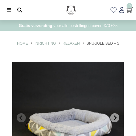
0
Gratis verzending
voor alle bestellingen boven
€70
€25
HOME
INRICHTING
RELAXEN
SNUGGLE BED – S