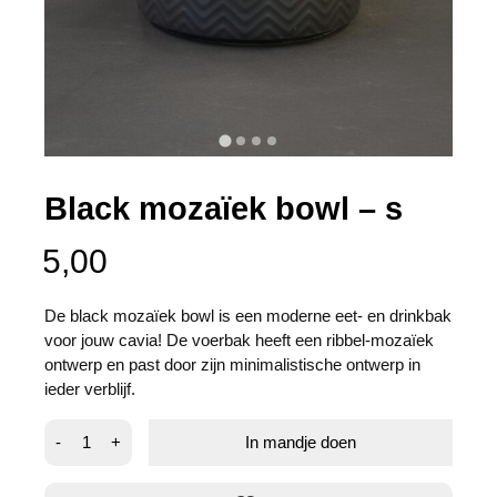
Black mozaïek bowl – s
5,00
De black mozaïek bowl is een moderne eet- en drinkbak
voor jouw cavia! De voerbak heeft een ribbel-mozaïek
ontwerp en past door zijn minimalistische ontwerp in
ieder verblijf.
Black
-
+
In mandje doen
mozaïek
bowl