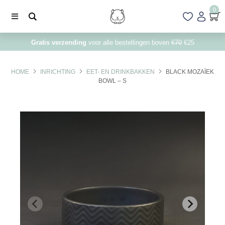
0
Gratis verzending
voor alle bestellingen boven
€70
€25
HOME
INRICHTING
EET- EN DRINKBAKKEN
BLACK MOZAÏEK
BOWL – S