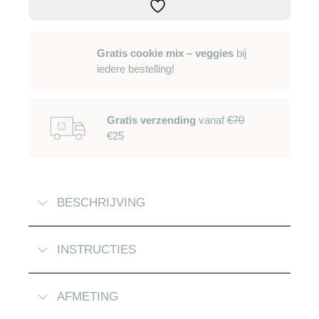
-
s
aantal
Gratis cookie mix – veggies
bij
iedere bestelling!
Gratis verzending
vanaf
€70
€25
BESCHRIJVING
INSTRUCTIES
AFMETING