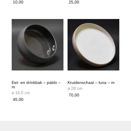
10,00
25,00
Eet- en drinkbak – pablo –
Kruidenschaal – luna – m
m
⌀ 28 cm
⌀ 16,5 cm
70,00
45,00