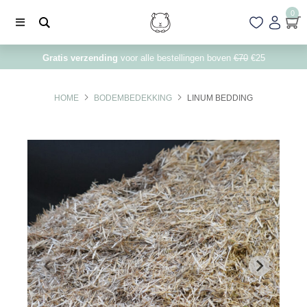
0
Gratis verzending
voor alle bestellingen boven
€70
€25
HOME
BODEMBEDEKKING
LINUM BEDDING