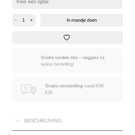
Linum
-
+
In mandje doen
bedding
aantal
Gratis cookie mix – veggies
bij
iedere bestelling!
Gratis verzending
vanaf
€70
€25
BESCHRIJVING