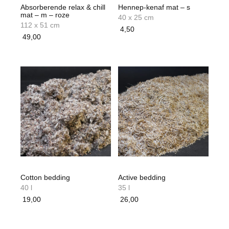
Absorberende relax & chill
Hennep-kenaf mat – s
mat – m – roze
40 x 25 cm
112 x 51 cm
4,50
49,00
Cotton bedding
Active bedding
40 l
35 l
19,00
26,00