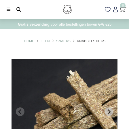
0
Gratis verzending
voor alle bestellingen boven
€70
€25
HOME
ETEN
SNACKS
KNABBELSTICKS