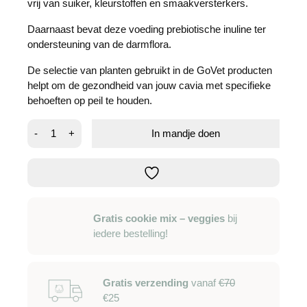
vrij van suiker, kleurstoffen en smaakversterkers.
Daarnaast bevat deze voeding prebiotische inuline ter
ondersteuning van de darmflora.
De selectie van planten gebruikt in de GoVet producten
helpt om de gezondheid van jouw cavia met specifieke
behoeften op peil te houden.
GoVet
-
+
In mandje doen
-
energy
dental
aantal
Gratis cookie mix – veggies
bij
iedere bestelling!
Gratis verzending
vanaf
€70
€25