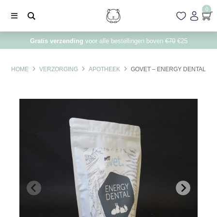
0
Gratis verzending
voor alle bestellingen boven
€70
€25
HOME
VERZORGING
APOTHEEK
GOVET – ENERGY DENTAL