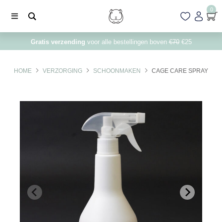
0
Gratis verzending
voor alle bestellingen boven
€70
€25
HOME
VERZORGING
SCHOONMAKEN
CAGE CARE SPRAY