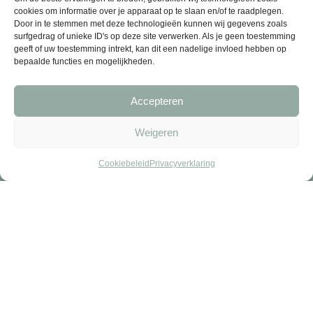
cookies om informatie over je apparaat op te slaan en/of te raadplegen.
Door in te stemmen met deze technologieën kunnen wij gegevens zoals
surfgedrag of unieke ID's op deze site verwerken. Als je geen toestemming
geeft of uw toestemming intrekt, kan dit een nadelige invloed hebben op
bepaalde functies en mogelijkheden.
Accepteren
Weigeren
Cookiebeleid
Privacyverklaring
© 2026 Jouw Cavia - Alle rechten voorbehouden
Alle prijzen zijn inclusief BTW.
Algemene voorwaarden
|
Privacyverklaring
|
Cookiebeleid