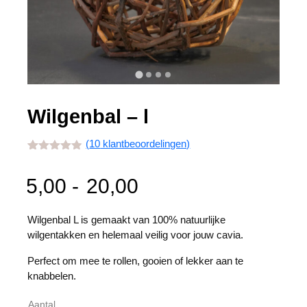
Wilgenbal – l
(
10
klantbeoordelingen)
Gewaardeerd
10
4.80
op 5
Prijsklasse:
gebaseerd
5,00
-
20,00
op
klant
waarderingen
5,00
Wilgenbal L is gemaakt van 100% natuurlijke
wilgentakken en helemaal veilig voor jouw cavia.
tot
Perfect om mee te rollen, gooien of lekker aan te
20,00
knabbelen.
Aantal