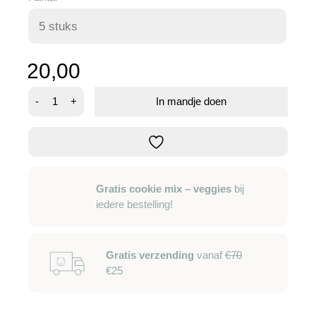
20,00
Wilgenbal
-
+
In mandje doen
-
l
aantal
Gratis cookie mix – veggies
bij
iedere bestelling!
Gratis verzending
vanaf
€70
€25