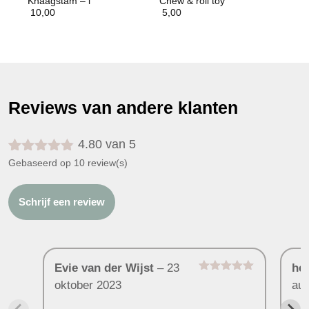
Knaagstam – l
Chew & roll toy
10,00
5,00
Reviews van andere klanten
4.80 van 5
Gewaardeerd
10
Gebaseerd op 10 review(s)
4.80
op 5
gebaseerd
op
klant
Schrijf een review
waarderingen
Evie van der Wijst
–
23
he
Gewaardeerd
oktober 2023
au
5
uit 5