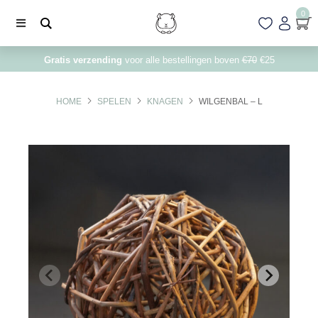
0
Gratis verzending
voor alle bestellingen boven
€70
€25
HOME
SPELEN
KNAGEN
WILGENBAL – L