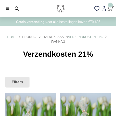
0
Gratis verzending
voor alle bestellingen boven
€70
€25
HOME
PRODUCT VERZENDKLASSEN
VERZENDKOSTEN 21%
PAGINA 3
Verzendkosten 21%
Filters