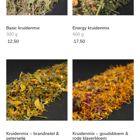
Basic kruidenmix
Energy kruidenmix
300 g
400 g
12,50
17,50
Kruidenmix – brandnetel &
Kruidenmix – goudsbloem &
peterselie
rode klaverbloem