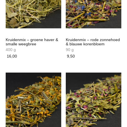
Kruidenmix – groene haver &
Kruidenmix – rode zonnehoed
smalle weegbree
& blauwe korenbloem
400 g
90 g
16,00
9,50