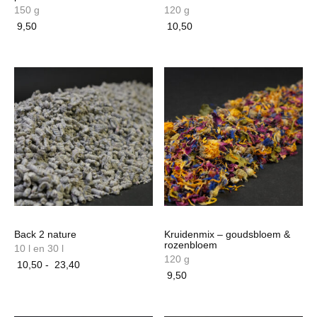
150 g
120 g
9,50
10,50
Back 2 nature
Kruidenmix – goudsbloem &
rozenbloem
10 l en 30 l
120 g
Prijsklasse:
10,50
-
23,40
9,50
10,50
Dit
tot
product
23,40
heeft