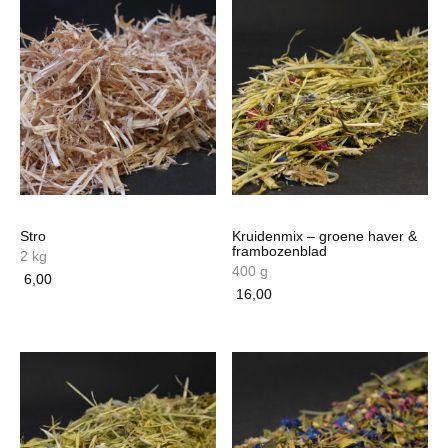
meerdere
variaties.
Deze
optie
kan
gekozen
worden
op
de
productpagina
Stro
Kruidenmix – groene haver &
frambozenblad
2 kg
400 g
6,00
16,00