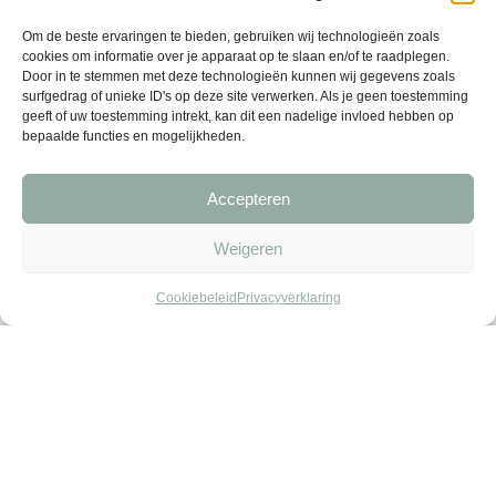
Om de beste ervaringen te bieden, gebruiken wij technologieën zoals
cookies om informatie over je apparaat op te slaan en/of te raadplegen.
Door in te stemmen met deze technologieën kunnen wij gegevens zoals
surfgedrag of unieke ID's op deze site verwerken. Als je geen toestemming
geeft of uw toestemming intrekt, kan dit een nadelige invloed hebben op
bepaalde functies en mogelijkheden.
Accepteren
Weigeren
Cookiebeleid
Privacyverklaring
Smalle weegbree –
Paardenbloem – goudsbloem
korenbloem
100 g
100 g
6,50
6,50