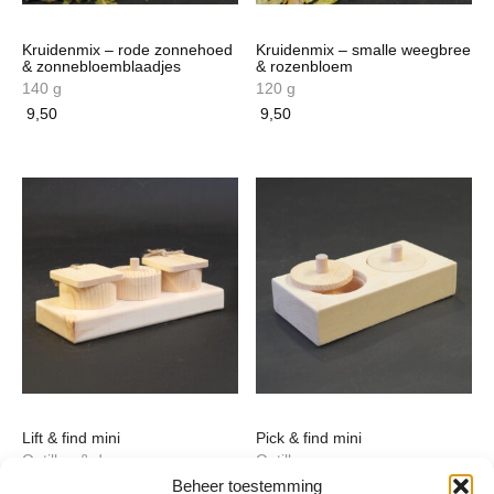
Kruidenmix – rode zonnehoed
Kruidenmix – smalle weegbree
& zonnebloemblaadjes
& rozenbloem
140 g
120 g
9,50
9,50
Lift & find mini
Pick & find mini
Optillen & duwen
Optillen
Beheer toestemming
10,00
10,00