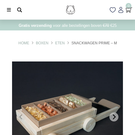
0
Gratis verzending
voor alle bestellingen boven
€70
€25
HOME
BOXEN
ETEN
SNACKWAGEN PRIME – M