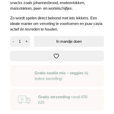
snacks zoals johannesbrood, erwtenvlokken,
maïsvlokken, peer- en wortelschijfjes.
Zo wordt spelen direct beloond met iets lekkers. Een
ideale manier om verveling te voorkomen en jouw cavia
actief én tevreden te houden.
Snackwagen
-
+
In mandje doen
prime
-
m
aantal
Gratis cookie mix – veggies
bij
iedere bestelling!
Gratis verzending
vanaf
€70
€25