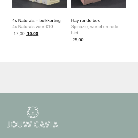
4x Naturals – bulkkorting
Hay rondo box
4x Naturals voor €10
Spinazie, wortel en rode
biet
Oorspronkelijke
Huidige
17,00
10,00
prijs
prijs
25,00
Dit
was:
is:
product
17,00.
10,00.
heeft
meerdere
variaties.
Deze
optie
kan
gekozen
worden
op
de
productpagina