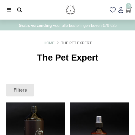
0
Gratis verzending
voor alle bestellingen boven
€70
€25
HOME
THE PET EXPERT
The Pet Expert
Filters